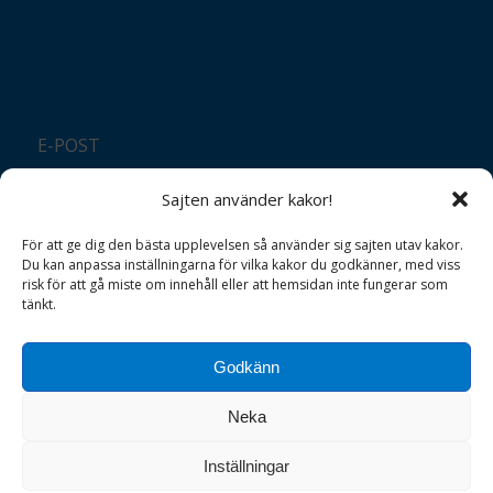
E-POST
info@vht.se
Sajten använder kakor!
TELEFON
För att ge dig den bästa upplevelsen så använder sig sajten utav kakor.
Du kan anpassa inställningarna för vilka kakor du godkänner, med viss
0498 – 65 71 11
risk för att gå miste om innehåll eller att hemsidan inte fungerar som
tänkt.
Godkänn
Neka
Inställningar