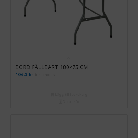
BORD FÄLLBART 180×75 CM
106.3
kr
inkl. moms
Lägg till i varukorg
Detaljinfo