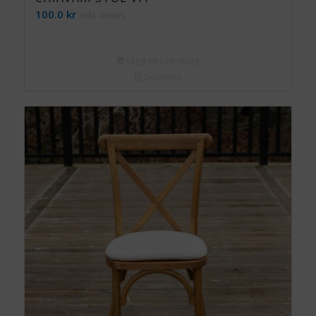
100.0
kr
inkl. moms
Lägg till i varukorg
Detaljinfo