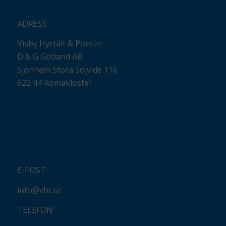
ADRESS
Visby Hyrtält & Porslin
D & G Gotland AB
Sjonhem Stora Sojvide 116
622 44 Romakloster
E-POST
info@vht.se
TELEFON