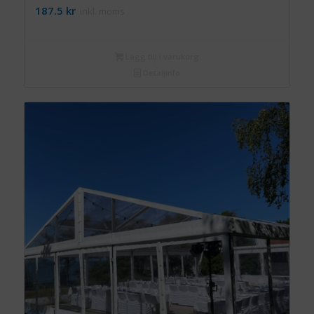
187.5
kr
inkl. moms
Lägg till i varukorg
Detaljinfo