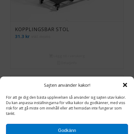
KOPPLINGSBAR STOL
31.3
kr
inkl. moms
Lägg till i varukorg
Detaljinfo
Sajten använder kakor!
För att ge dig den bästa upplevelsen så använder sig sajten utav kakor.
Du kan anpassa inställningarna för vilka kakor du godkänner, med viss
risk för att gå miste om innehåll eller att hemsidan inte fungerar som
tänkt.
Godkänn