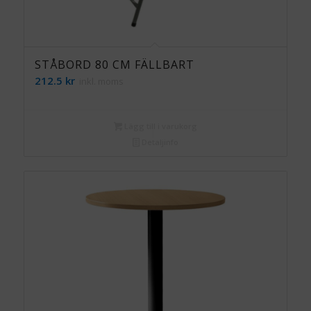
STÅBORD 80 CM FÄLLBART
212.5
kr
inkl. moms
Lägg till i varukorg
Detaljinfo