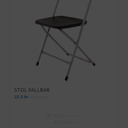
STOL FÄLLBAR
22.5
kr
inkl. moms
Lägg till i varukorg
Detaljinfo