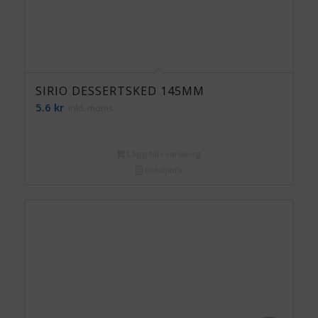
SIRIO DESSERTSKED 145MM
5.6
kr
inkl. moms
Lägg till i varukorg
Detaljinfo