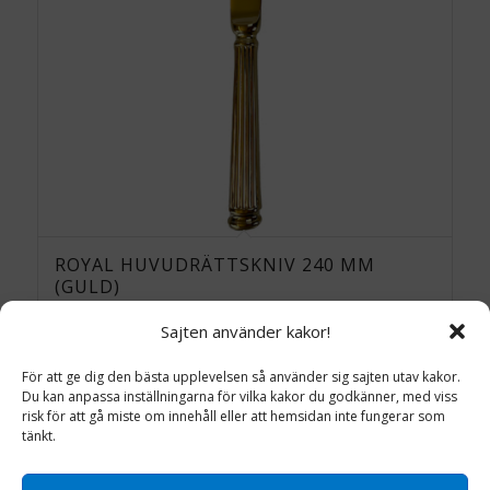
ROYAL HUVUDRÄTTSKNIV 240 MM
(GULD)
11.3
kr
inkl. moms
Sajten använder kakor!
Lägg till i varukorg
För att ge dig den bästa upplevelsen så använder sig sajten utav kakor.
Detaljinfo
Du kan anpassa inställningarna för vilka kakor du godkänner, med viss
risk för att gå miste om innehåll eller att hemsidan inte fungerar som
tänkt.