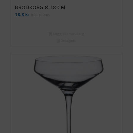
BRÖDKORG Ø 18 CM
18.8
kr
inkl. moms
Lägg till i varukorg
Detaljinfo