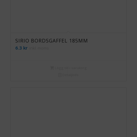
SIRIO BORDSGAFFEL 185MM
6.3
kr
inkl. moms
Lägg till i varukorg
Detaljinfo