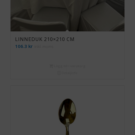
LINNEDUK 210×210 CM
106.3
kr
inkl. moms
Lägg till i varukorg
Detaljinfo