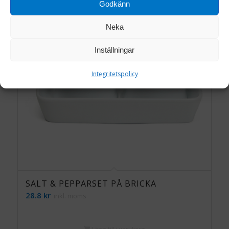
Godkänn
Neka
Inställningar
Integritetspolicy
SALT & PEPPARSET PÅ BRICKA
28.8
kr
inkl. moms
Lägg till i varukorg