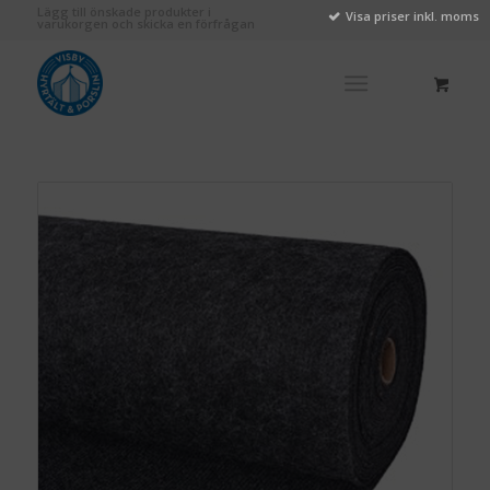
Lägg till önskade produkter i
Visa priser inkl. moms
varukorgen och skicka en förfrågan