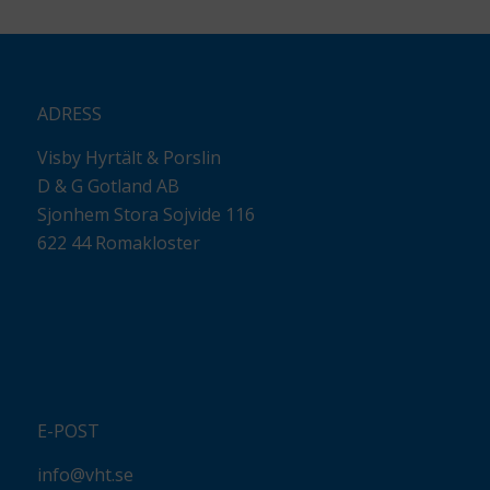
ADRESS
Visby Hyrtält & Porslin
D & G Gotland AB
Sjonhem Stora Sojvide 116
622 44 Romakloster
E-POST
info@vht.se