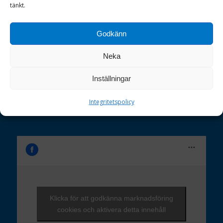
tänkt.
E-POST
Godkänn
info@vht.se
Neka
TELEFON
Inställningar
0498 – 65 71 11
Integritetspolicy
Klicka för att godkänna marknadsföring
cookies och aktivera detta innehåll