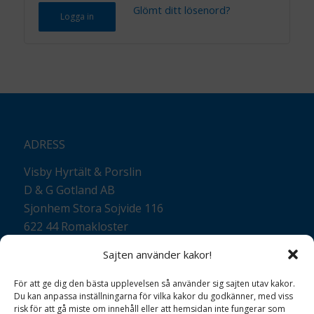
Glömt ditt lösenord?
Logga in
ADRESS
Visby Hyrtält & Porslin
D & G Gotland AB
Sjonhem Stora Sojvide 116
622 44 Romakloster
Sajten använder kakor!
För att ge dig den bästa upplevelsen så använder sig sajten utav kakor.
Du kan anpassa inställningarna för vilka kakor du godkänner, med viss
risk för att gå miste om innehåll eller att hemsidan inte fungerar som