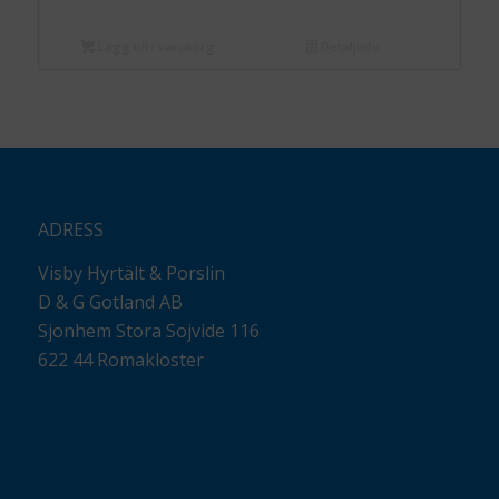
Lägg till i varukorg
Detaljinfo
ADRESS
Visby Hyrtält & Porslin
D & G Gotland AB
Sjonhem Stora Sojvide 116
622 44 Romakloster