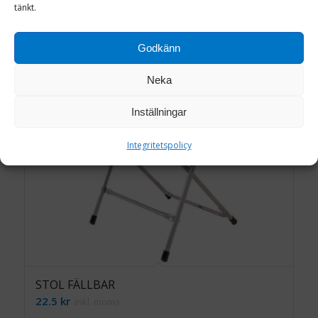
tänkt.
Godkänn
Neka
Inställningar
Integritetspolicy
STOL FÄLLBAR
22.5
kr
inkl. moms