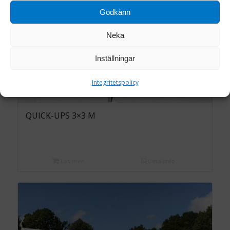
Godkänn
Neka
Inställningar
Integritetspolicy
QUICK-UPS 3×3 M
Läs mer
Detaljinfo