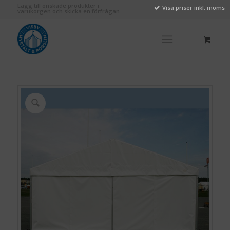
Lägg till önskade produkter i
Visa priser inkl. moms
varukorgen och skicka en förfrågan