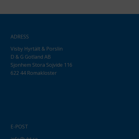
ADRESS
Visby Hyrtält & Porslin
D & G Gotland AB
Sjonhem Stora Sojvide 116
622 44 Romakloster
E-POST
info@vht.se