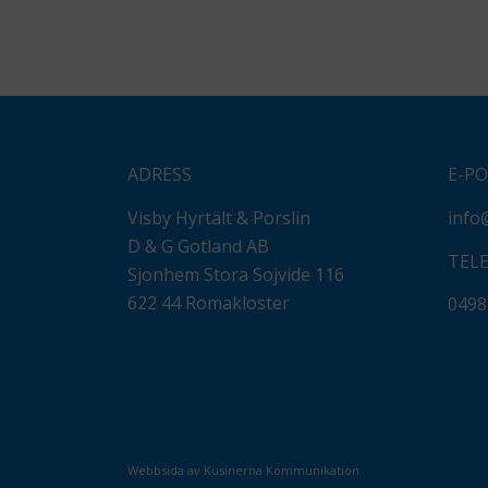
ADRESS
E-P
Visby Hyrtält & Porslin
info
D & G Gotland AB
TEL
Sjonhem Stora Sojvide 116
622 44 Romakloster
0498
Webbsida av Kusinerna Kommunikation