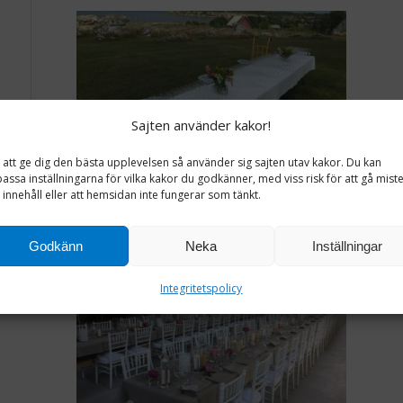
Sajten använder kakor!
 att ge dig den bästa upplevelsen så använder sig sajten utav kakor. Du kan
assa inställningarna för vilka kakor du godkänner, med viss risk för att gå mist
innehåll eller att hemsidan inte fungerar som tänkt.
Godkänn
Neka
Inställningar
Integritetspolicy