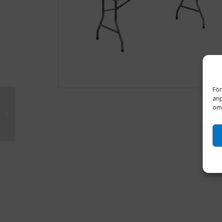
För
anp
om 
Kolgrill 113×38 cm