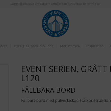
Lägg till önskade produkter i varukorgen och skicka en förfrågan
öbler
Hyra glas, porslin & linne
Mer att hyra
Inspiration
EVENT SERIEN, GRÅTT
L120
FÄLLBARA BORD
Fällbart bord med pulverlackad stålkonstruktion