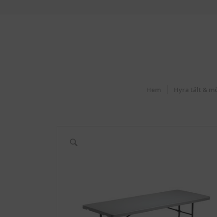
Hem
Hyra tält & m