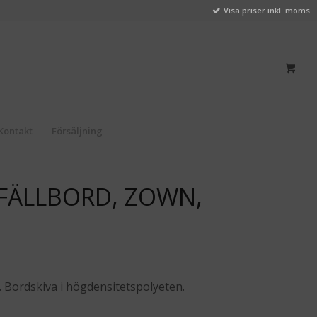
Visa priser inkl. moms
Kontakt
Försäljning
 FÄLLBORD, ZOWN,
. Bordskiva i högdensitetspolyeten.