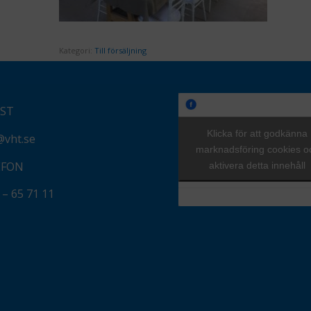
Kategori:
Till försäljning
OST
Klicka för att godkänna
@vht.se
marknadsföring cookies o
EFON
aktivera detta innehåll
 – 65 71 11