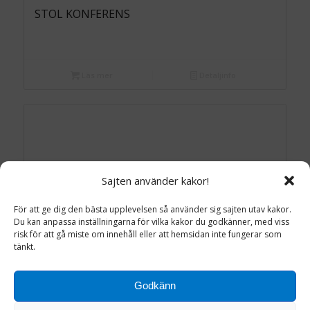
STOL KONFERENS
Läs mer
Detaljinfo
Sajten använder kakor!
För att ge dig den bästa upplevelsen så använder sig sajten utav kakor.
Du kan anpassa inställningarna för vilka kakor du godkänner, med viss
risk för att gå miste om innehåll eller att hemsidan inte fungerar som
tänkt.
Godkänn