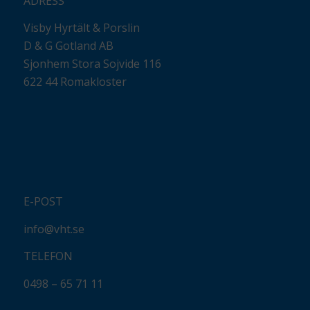
ADRESS
Visby Hyrtält & Porslin
D & G Gotland AB
Sjonhem Stora Sojvide 116
622 44 Romakloster
E-POST
info@vht.se
TELEFON
0498 – 65 71 11