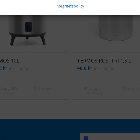
Integritetspolicy
MOS 10L
TERMOS ROSTFRI 1,5 L
.5
kr
48.8
kr
inkl. moms
inkl. moms
Lägg till i
Detaljinfo
Lägg till i
Detaljin
varukorg
varukorg