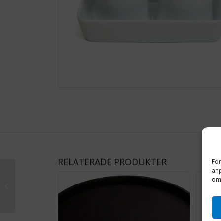
RELATERADE PRODUKTER
För
anp
om 
Termos rostfri 1,5 L