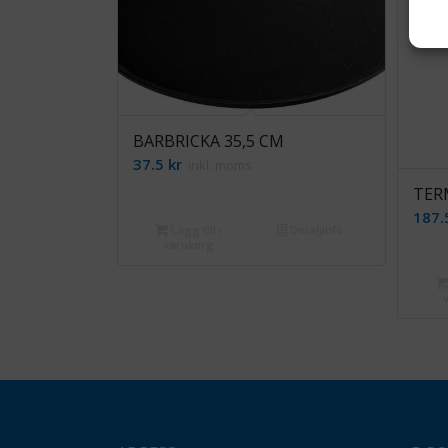
BARBRICKA 35,5 CM
37.5
kr
inkl. moms
TER
187
Lägg till i
Detaljinfo
varukorg