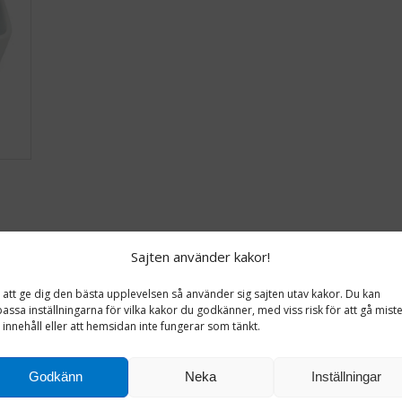
Sajten använder kakor!
 att ge dig den bästa upplevelsen så använder sig sajten utav kakor. Du kan
assa inställningarna för vilka kakor du godkänner, med viss risk för att gå mist
innehåll eller att hemsidan inte fungerar som tänkt.
Godkänn
Neka
Inställningar