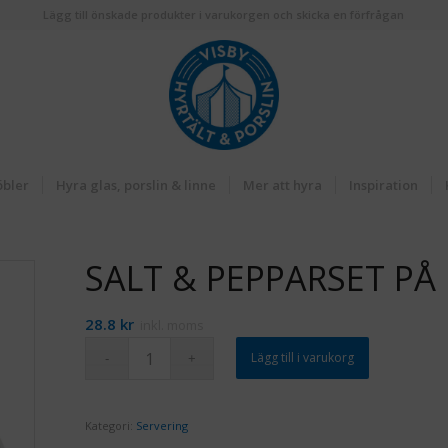
Lägg till önskade produkter i varukorgen och skicka en förfrågan
öbler
Hyra glas, porslin & linne
Mer att hyra
Inspiration
SALT & PEPPARSET PÅ
28.8
kr
inkl. moms
Lägg till i varukorg
Kategori:
Servering