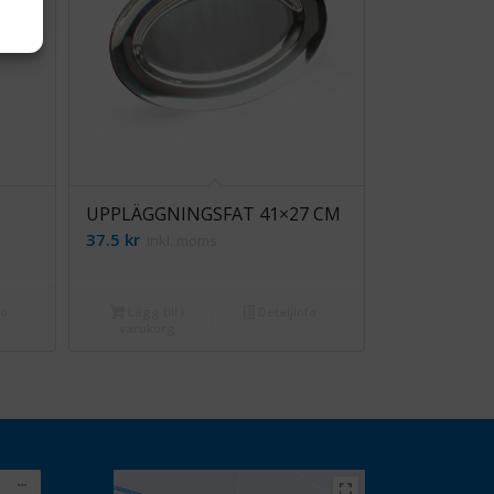
UPPLÄGGNINGSFAT 41×27 CM
37.5
kr
inkl. moms
fo
Lägg till i
Detaljinfo
varukorg