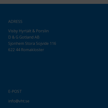
ADRESS
Visby Hyrtält & Porslin
D & G Gotland AB
Sjonhem Stora Sojvide 116
622 44 Romakloster
E-POST
info@vht.se