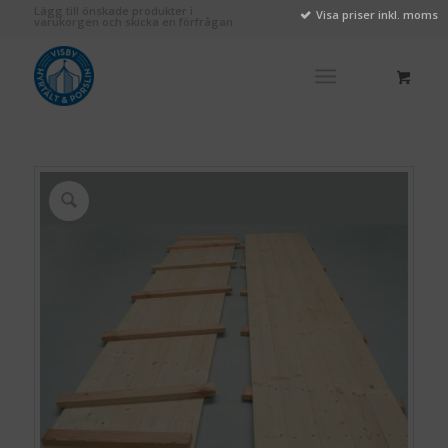
Lägg till önskade produkter i
Visa priser inkl. moms
varukorgen och skicka en förfrågan