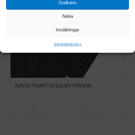
Godkänn
Neka
Inställningar
Integritetspolicy
NÅLFILTSMATTA (OLIKA FÄRGER)
Läs mer
Detaljinfo