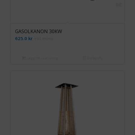
GASOLKANON 30KW
625.0
kr
inkl. moms
Lägg till i varukorg
Detaljinfo