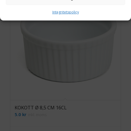
Integritetspolicy
KOKOTT Ø 8,5 CM 16CL
5.0
kr
inkl. moms