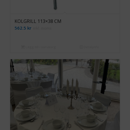
KOLGRILL 113×38 CM
562.5
kr
inkl. moms
Lägg till i varukorg
Detaljinfo