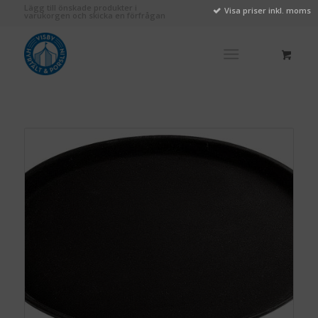
Lägg till önskade produkter i
Visa priser inkl. moms
varukorgen och skicka en förfrågan