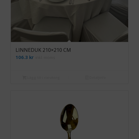
LINNEDUK 210×210 CM
106.3
kr
inkl. moms
Lägg till i varukorg
Detaljinfo