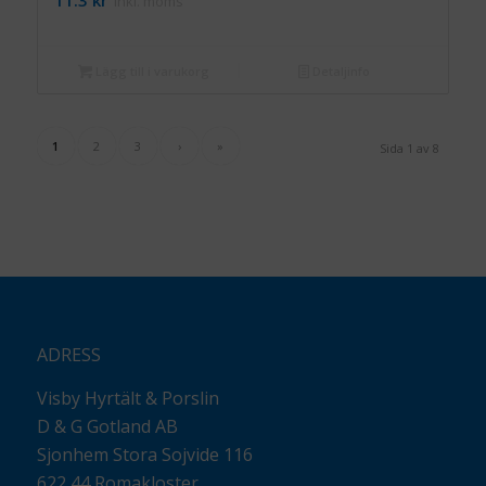
inkl. moms
Lägg till i varukorg
Detaljinfo
1
2
3
›
»
Sida 1 av 8
ADRESS
Visby Hyrtält & Porslin
D & G Gotland AB
Sjonhem Stora Sojvide 116
622 44 Romakloster