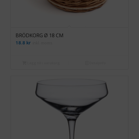
BRÖDKORG Ø 18 CM
18.8
kr
inkl. moms
Lägg till i varukorg
Detaljinfo