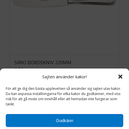
SIRIO BORDSKNIV 220MM
6.3
kr
inkl. moms
Sajten använder kakor!
Lägg till i varukorg
Detaljinfo
För att ge dig den bästa upplevelsen så använder sig sajten utav kakor.
Du kan anpassa inställningarna för vilka kakor du godkänner, med viss
risk för att gå miste om innehåll eller att hemsidan inte fungerar som
tänkt.
Godkänn