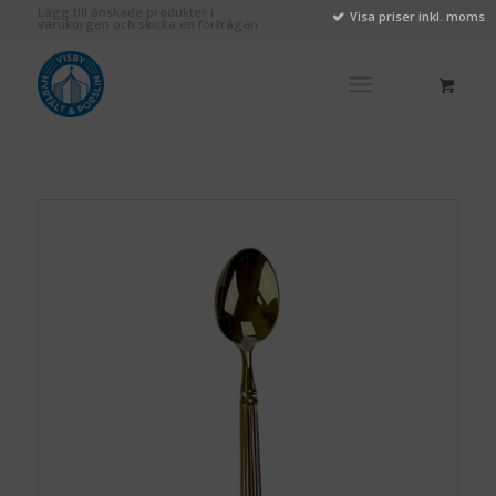
Lägg till önskade produkter i
Visa priser inkl. moms
varukorgen och skicka en förfrågan