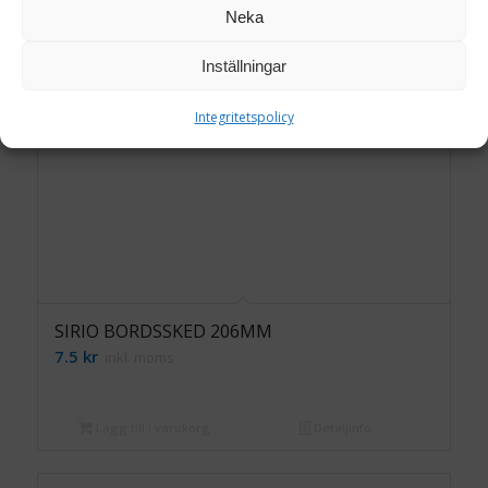
Neka
Inställningar
Integritetspolicy
SIRIO BORDSSKED 206MM
7.5
kr
inkl. moms
Lägg till i varukorg
Detaljinfo