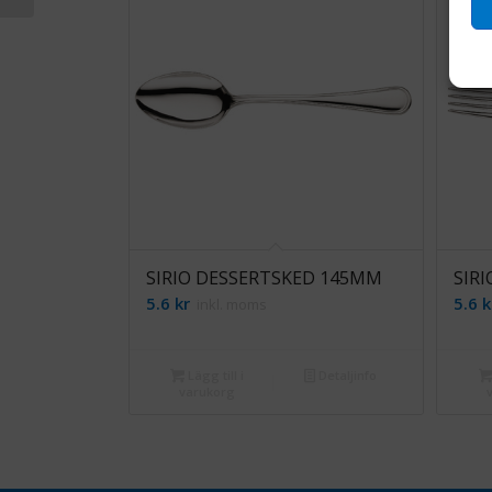
SIRIO DESSERTSKED 145MM
SIR
5.6
kr
5.6
k
inkl. moms
Lägg till i
Detaljinfo
varukorg