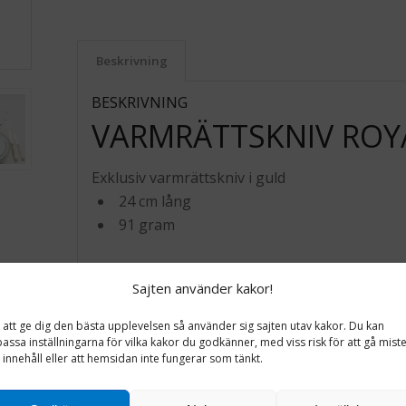
Beskrivning
BESKRIVNING
VARMRÄTTSKNIV ROY
Exklusiv varmrättskniv i guld
24 cm lång
91 gram
Sajten använder kakor!
 att ge dig den bästa upplevelsen så använder sig sajten utav kakor. Du kan
assa inställningarna för vilka kakor du godkänner, med viss risk för att gå mist
innehåll eller att hemsidan inte fungerar som tänkt.