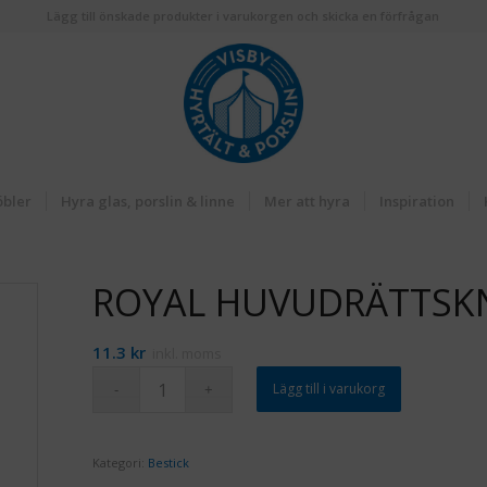
Lägg till önskade produkter i varukorgen och skicka en förfrågan
öbler
Hyra glas, porslin & linne
Mer att hyra
Inspiration
ROYAL HUVUDRÄTTSKN
11.3
kr
inkl. moms
Lägg till i varukorg
Kategori:
Bestick