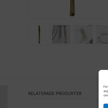
För
anp
RELATERADE PRODUKTER
om 
Royal Förrättsgaffel
182 mm (Guld)