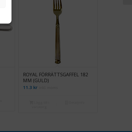
ROYAL FÖRRÄTTSGAFFEL 182
MM (GULD)
11.3
kr
inkl. moms
fo
Lägg till i
Detaljinfo
varukorg