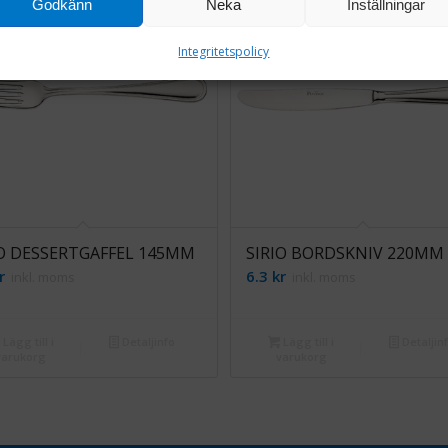
Godkänn
Neka
Inställningar
Integritetspolicy
IO DESSERTGAFFEL 145MM
SIRIO BORDSKNIV 220MM
r
6.3
kr
inkl. moms
inkl. moms
Lägg till i
Detaljinfo
Lägg till i
Detaljin
varukorg
varukorg